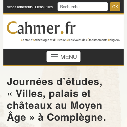
OK
Accès adhérents
|
Liens utiles
MENU
Journées d’études,
« Villes, palais et
châteaux au Moyen
Âge » à Compiègne.