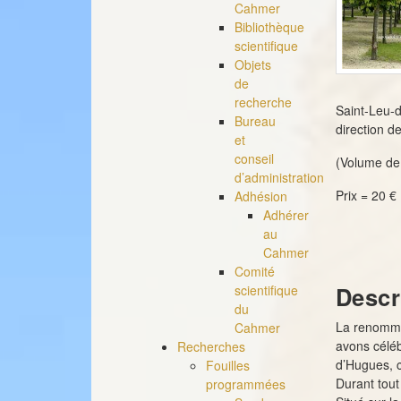
Cahmer
Bibliothèque
scientifique
Objets
de
recherche
Saint-Leu-d
Bureau
direction d
et
conseil
(Volume de
d’administration
Prix = 20 €
Adhésion
Adhérer
au
Cahmer
Comité
Descr
scientifique
du
La renommée
Cahmer
avons céléb
Recherches
d’Hugues, c
Fouilles
Durant tout
programmées