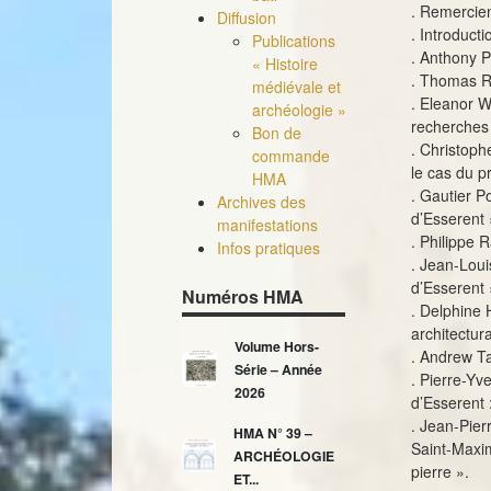
. Remerciem
Diffusion
. Introduct
Publications
. Anthony P
« Histoire
. Thomas R
médiévale et
. Eleanor W
archéologie »
recherches 
Bon de
. Christoph
commande
le cas du p
HMA
. Gautier P
Archives des
d’Esserent 
manifestations
. Philippe 
Infos pratiques
. Jean-Loui
d’Esserent 
Numéros HMA
. Delphine 
architectur
Volume Hors-
. Andrew Ta
Série – Année
. Pierre-Yv
2026
d’Esserent :
. Jean-Pier
HMA N° 39 –
Saint-Maxim
ARCHÉOLOGIE
pierre ».
ET...