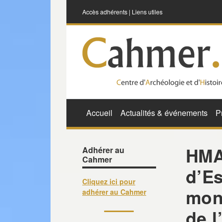
Accès adhérents
|
Liens utiles
Accueil
Actualités & événements
P
HMA 
Adhérer au
Cahmer
d’Es
Cliquez ici pour
mon
adhérer au Cahmer
de l