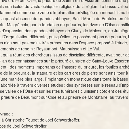
 rive droite de l’Oise, le prieuré de Saint-Leu-d’Esserent constitue une 
s non isolée du vaste échiquier religieux de la région. La basse vallée 
otamment comme une zone d’implantation privilégiée du monachisme bé
 la quasi-absence de grandes abbayes, Saint-Martin de Pontoise en éta
te. Malgré cela, par la fondation de prieurés, les rives de l’Oise consti
ns d’expansion des grandes abbayes de Cluny, de Molesme, de Jumièg
. D’organisation différente, puisqu’elles ne possèdent pas de prieurés,
es n’en sont pas moins très présentes dans l’espace proposé à l’étude, 
ssements de renom : Royaumont, Maubuisson et Le Val.
, qui a réuni des chercheurs issus de discipline différente, avait pour d
bilan des connaissances sur le prieuré clunisien de Saint-Leu-d’Esseren
nt : des moments importants de l’histoire du prieuré, les fouilles arch
re de la prieurale, la statuaire et les carrières de pierre sont ainsi tour à
une manière plus large, l’implantation monastique dans toute la basse 
é abordée à travers diverses études : des synthèses sur le réseau d’imp
e vallée de l’Oise et sur les rites funéraires clunisiens côtoient des ét
u prieuré de Beaumont-sur-Oise et au prieuré de Montataire, au travers
uvrage :
à Christophe Toupet de Joël Schwerdroffer.
pos de Joël Schwerdroffer.