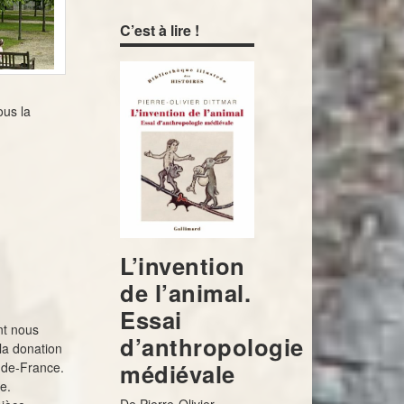
C’est à lire !
ous la
L’invention
de l’animal.
Essai
nt nous
d’anthropologie
la donation
médiévale
-de-France.
e.