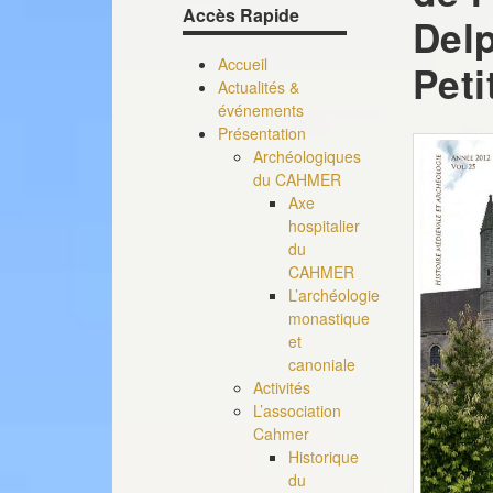
Accès Rapide
Del
Accueil
Peti
Actualités &
événements
Présentation
Archéologiques
du CAHMER
Axe
hospitalier
du
CAHMER
L’archéologie
monastique
et
canoniale
Activités
L’association
Cahmer
Historique
du