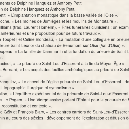
ents de Delphine Hanquiez et Anthony Petit.
ion de Delphine Hanquiez et Anthony Petit.
etit, « L’implantation monastique dans la basse vallée de l’Oise ».
oche, « Les moines de Jumièges et les moulins de Montataire ».
illiams (trad. Laurent Homerin), « Rites funéraires clunisiens : un exa
antérieures et une proposition pour de futurs travaux ».
e Toupet† et Céline Blondeau, « La mutation d’une collégiale en prieuré 
rieuré Saint-Léonor du château de Beaumont-sur-Oise (Val-d’Oise) ».
oupeau, « La famille de Dammartin et la fondation du prieuré de Saint-
».
Racinet, « Le prieuré de Saint-Leu d’Esserent à la fin du Moyen Âge ».
s Bernard, « Les acquis des fouilles archéologiques au prieuré de Sain
».
Hanquiez, « Le chevet de l’église prieurale de Saint-Leu-d’Esserent : d
al, topographie liturgique et symbolisme ».
llon, « L’équilibre expérimental de la prieurale de Saint-Leu-d’Esserent
es Le Pogam, « Une Vierge assise portant l’Enfant pour la prieurale de 
 reconstitution et contexte ».
re Gély et François Blary, « Les centres carriers de Saint-Leu-d’Esseren
in au cours des siècles : développement de l’exploitation et diffusion d