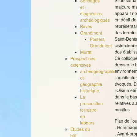
Situé sur la
Sondages
majeure mai
et
apparaît n
diagnostics
en dépit de
archéologiques
représentan
Boves
des terrai
Grandmont
Saint-Denis
Posters
cistercienn
Grandmont
des établi
Murat
Ce colloque
Prospections
dresser le 
extensives
environneme
archéogéographie
l’architectu
et
évoqués. D’
géographie
l’Oise a ét
historique
dans la bass
La
relatives a
prospection
moulins.
terrestre
en
Plan de l’o
labours
. Hommage 
Etudes du
. Avant-pro
bâti