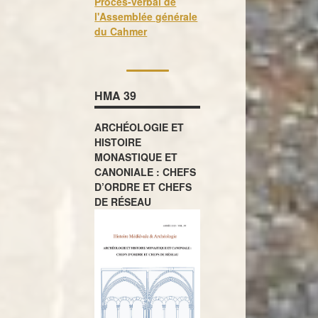
Procès-verbal de
l'Assemblée générale
du Cahmer
HMA 39
ARCHÉOLOGIE ET
HISTOIRE
MONASTIQUE ET
CANONIALE : CHEFS
D’ORDRE ET CHEFS
DE RÉSEAU