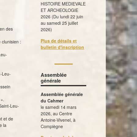
HISTOIRE MEDIEVALE
ET ARCHEOLOGIE
2026 (Du lundi 22 juin
au samedi 25 juillet
men des
2026)
Plus de détails et
clunisien :
bulletin d'inscription
Leu-
t-Leu-
Assemblée
générale
essein
Assemblée générale
 ».
du Cahmer
Saint-Leu-
le samedi 14 mars
2026, au Centre
t et de
Antoine-Vivenel, à
e la
Compiègne