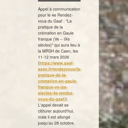
Appel à communication
pour le 4e Rendez-
vous du Gaaf : "La
pratique de la
crémation en Gaule
franque (Ve – IXe
siècles)" qui aura lieu à
la MRSH de Caen, les
11-12 mars 2026
(
https://www.gaaf-
asso.fr/rendezvous/la-
pratique-de-la-
cremation-en-gaule-
franque-ve-ixe-
siecles-4e-rendez-
vous-du-gaaf/
).
L'appel devait se
clôturer aujourd'hui,
mais il est allongé
jusqu'au 28 octobre.