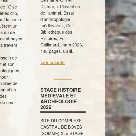
De Pierre-Olivier
pièce
Dittmar, « L’invention
de l’Oise
de l’animal. Essai
nédictin,
d’anthropologie
nt la seule
médiévale », Coll.
tuèrent un
Bibliothèque des
es ou de
Histoires, Éd.
 les abbayes
Gallimard, mars 2026,
à travers
448 pages, 86 ill.
essein de
Lire la suite
t et son
éologiques,
 tour
vallée de
STAGE HISTOIRE
lantation
MEDIEVALE ET
udes
ARCHEOLOGIE
 de ses
2026
SITE DU COMPLEXE
CASTRAL DE BOVES
(SOMME) XLe STAGE